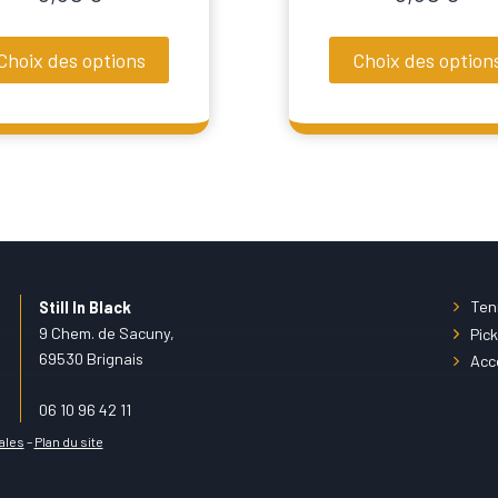
Choix des options
Choix des option
Ce
duit
produit
a
sieurs
plusieurs
iations.
variations.
s
Les
ions
options
uvent
peuvent
Ten
Still In Black
9 Chem. de Sacuny,
Pick
e
être
69530 Brignais
Acc
isies
choisies
sur
06 10 96 42 11
la
ales
–
Plan du site
ge
page
du