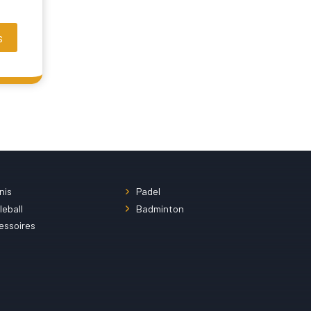
s
nis
Padel
leball
Badminton
essoires