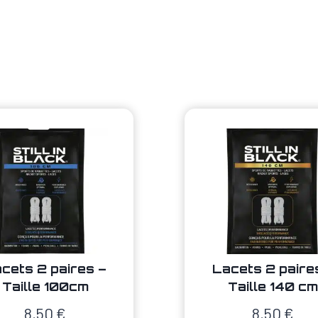
cets 2 paires –
Lacets 2 paire
Taille 100cm
Taille 140 cm
8,50
€
8,50
€