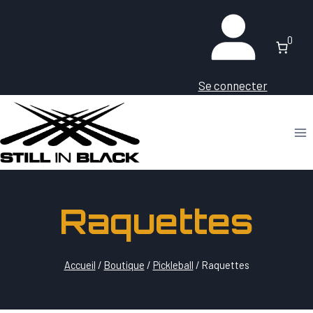
Aller
au
0
contenu
Se connecter
Raquettes
Accueil
/
Boutique
/
Pickleball
/
Raquettes