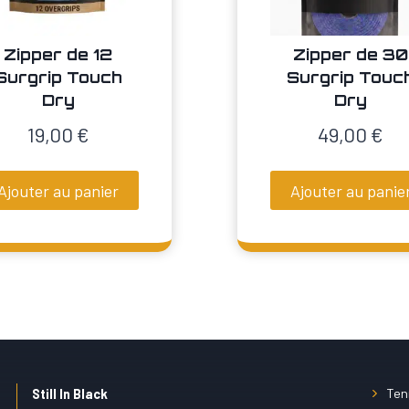
la
ge
page
du
duit
Zipper de 12
Zipper de 30
produit
Surgrip Touch
Surgrip Touc
Dry
Dry
19,00
€
49,00
€
Ajouter au panier
Ajouter au panie
Ten
Still In Black