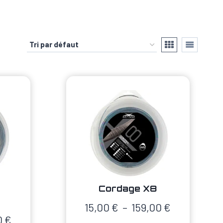
Cordage X8
Plage
15,00
€
–
159,00
€
Plage
0
€