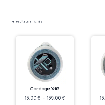
4 résultats affichés
Cordage X10
Plage
15,00
€
–
159,00
€
15