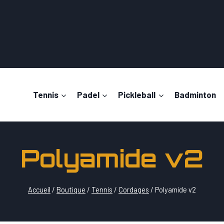
Tennis
Padel
Pickleball
Badminton
Polyamide v2
Accueil
/
Boutique
/
Tennis
/
Cordages
/
Polyamide v2