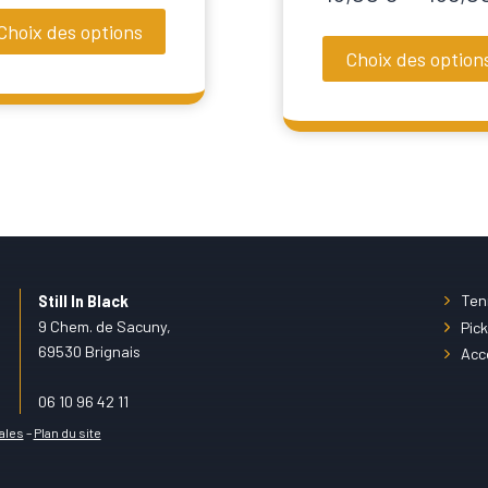
de
Choix des options
prix :
Choix des option
15,00 €
Ce
duit
à
produit
159,00 €
a
sieurs
plusieurs
iations.
variations.
s
Les
ions
options
uvent
peuvent
Ten
e
Still In Black
9 Chem. de Sacuny,
Pick
être
isies
69530 Brignais
Acc
choisies
sur
06 10 96 42 11
la
ge
ales
–
Plan du site
page
du
duit