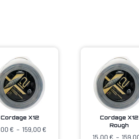
Cordage X12
Cordage X12
Rough
Plage
,00
€
–
159,00
€
15,00
€
–
159,0