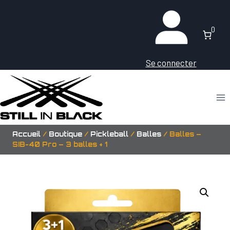
Aller
au
0
contenu
Se connecter
Accueil
/
Boutique
/
Pickleball
/
Balles
/
Balles –
SIB-40 Pro – 3 balles + 1