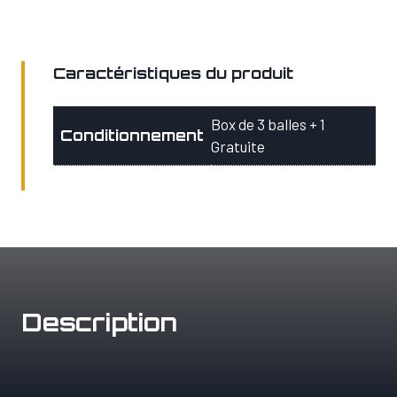
–
SIB-
40
Pro
Caractéristiques du produit
–
3
Box de 3 balles + 1
Conditionnement
balles
Gratuite
+
1
Description