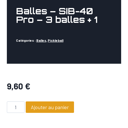
Balles – SIB-40
Pro – 3 balles + 1
Catégories :
Balles
,
Pickleball
9,60
€
quantité
Ajouter au panier
de
Balles