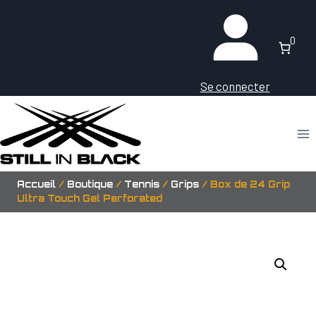
Aller
au
0
contenu
Se connecter
Accueil
/
Boutique
/
Tennis
/
Grips
/
Box de 24 Grip
Ultra Touch Gel Perforated