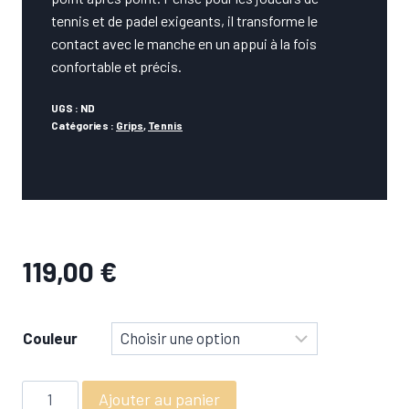
tennis et de padel exigeants, il transforme le
contact avec le manche en un appui à la fois
confortable et précis.
UGS :
ND
Catégories :
Grips
,
Tennis
119,00
€
Couleur
quantité
Ajouter au panier