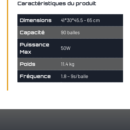
SS-
Caractéristiques du produit
T1
–
Dimensions
41*30*45.5 – 65 cm
Tennis
Capacité
90 balles
Puissance
50W
Max
Poids
11.4 kg
Fréquence
1.8 ~ 9s/balle