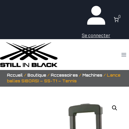
Aller
au
0
contenu
Se connecter
Accueil
/
Boutique
/
Accessoires
/
Machines
/
Lance
balles SIBOASI – SS-T1 – Tennis